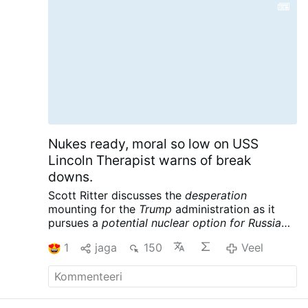
Nukes ready, moral so low on USS
Lincoln Therapist warns of break
downs.
Scott Ritter discusses the
desperation
mounting for the
Trump
administration as it
pursues a
potential nuclear option for Russia
and China
following its massive defeat in Iran.
1
jaga
150
Veel
Meanwhile the USS Lincoln is reportedly in
crisis, further complicating the war designs of
the American empire. Scott Ritter is a former
UN Weapons Inspector and US Marine Corps
Intelligence Officer now widely renowned for