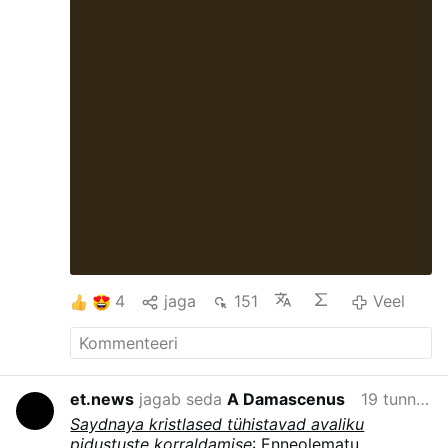
saanud oma piiskopi identiteeti paljastada,“
ütles piiskop Schneider. „Vastasel juhul oleks ta
tagasi saadetud. Seega sai ta inimestele öelda
vaid: „Ma olen isa Aleksander.““
Katoliiklikud
preestrid pidasid missat …
Veel
4
jaga
151
Veel
et.news
jagab seda
A Damascenus
19 tunni eest
Saydnaya kristlased tühistavad avaliku
pidustuste korraldamise
: Enneolematu