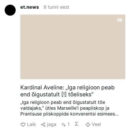
et.news
9 tunni eest
Kardinal Aveline: „Iga religioon peab
end õigustatult [!] tõeliseks”
„Iga religioon peab end õigustatult tõe
valdajaks,“ ütles Marseille’i peapiiskop ja
Prantsuse piiskoppide konverentsi esimees
kardinal Jean-Marc Aveline 5. augustil
Laik
jaga
1
Veel
veebisaidile Avvenire.it antud intervjuus.