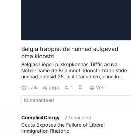
Belgia trappistide nunnad sulgevad
oma kloostri
Belgias Liège’i piiskopkonnas Tilffis asuva
Notre-Dame de Brialmonti kloostri trappistide
nunnad pidasid 25. juulil tänuohvri, enne kui
nad pärast 65 aastat selles paigas veedetud
Laik
jaga
1
Veel
aega kloostrist lahkusid.
Jumalateenistust
pidas Liège'i piiskop Jean-Pierre Delville koos
Orvali abti Dom Xavier Frisque'iga, kes on ka
Brialmonti kogukonna vastutav ülem.
Kogukonnas on jäänud vaid kuus nunna. Ordu
ComplicitClergy
2 tunni eest
teatas 2026. aasta veebruaris, et klooster
Ceuta Exposes the Failure of Liberal
suletakse nunnade kõrge vanuse, väheneva
Immigration Rhetoric
arvu ja uute kutsumuste puudumise tõttu.