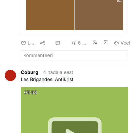
Laik
10
52
6 tuh
Veel
Coburg
4 nädala eest
Les Brigandes: Antikrist
05:58