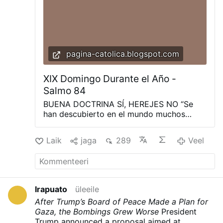
himself up saying, ' I …
Veel
pagina-catolica.blogspot.com
XIX Domingo Durante el Año -
Salmo 84
BUENA DOCTRINA SÍ, HEREJES NO “Se
han descubierto en el mundo muchos
impostores, que no confiesan que
Jesucristo haya venido en carne. Este tal
Laik
jaga
289
Veel
es un impostor y un anticristo. Todo aquel
que no persevera en la doctrina de Cristo,
sino que se aparta de ella, no tiene a Dios.
El que persevera en ella, ése tiene al Padre
y al Hijo. Si alguno viene a vosotros, y no
Irapuato
üleeile
trae esta doctrina, no le recibáis en casa,
After Trump’s Board of Peace Made a Plan for
ni le saludéis. Porque el que le saluda, se
Gaza, the Bombings Grew Worse
President
hace cómplice de sus acciones perversas.”
Trump announced a proposal aimed at