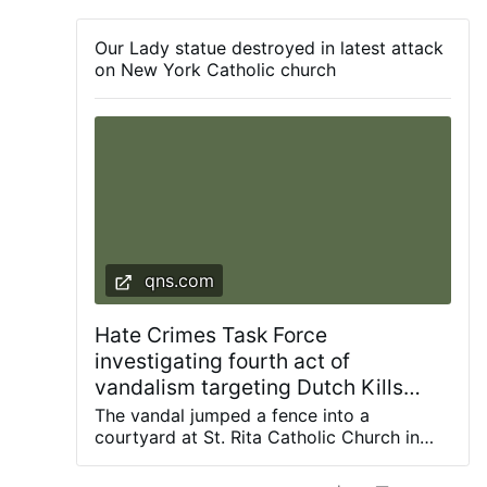
Holy Spirit offers everyone "the possibility of
Neitsyt Marian patsas St. Ritan kirkossa Long
being …
Veel
Island Cityssä, New Yorkissa, tuhottiin
Our Lady statue destroyed in latest attack
vasaralla, minkä seurauksena se menetti
on New York Catholic church
päänsä ja putosi jalustaltaan. Poliisi tutkii
tapausta. Brooklynin hiippakunnan mukaan
kyseessä on neljäs seurakuntaa kohdannut
vandalismitapaus vuodesta 2024 lähtien.
qns.com
Hate Crimes Task Force
investigating fourth act of
vandalism targeting Dutch Kills
church since 2024: NYPD
The vandal jumped a fence into a
courtyard at St. Rita Catholic Church in
Dutch Kills and smashed a statue of the
Blessed Mother with a hammer, knocking it