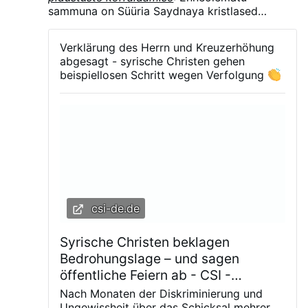
sammuna on Süüria Saydnaya kristlased
tühistanud kõik oma peamiste pühade avalikud
pidustused augustis ja septembris.Kreeka
Verklärung des Herrn und Kreuzerhöhung
õigeusu, süüria õigeusu ja melkiitide kreeka-
abgesagt - syrische Christen gehen
katoliku kirikute koguduste nõukogud teatasid
beispiellosen Schritt wegen Verfolgung
Kristuse muutmise püha, Saydnaya Püha Neitsi
püha ja Püha Risti ülendamise püha pidustuste
peatamisest. Otsus on tehtud pärast mitu kuud
kestnud meelevaldseid kinnipidamisi, inimrööve
ja linna kristliku kogukonna suhtes üha
suurenevat hirmutamist.
csi-de.de
Syrische Christen beklagen
Bedrohungslage – und sagen
öffentliche Feiern ab - CSI -
Christian Solidarity International
Nach Monaten der Diskriminierung und
Ungewissheit über das Schicksal mehrerer