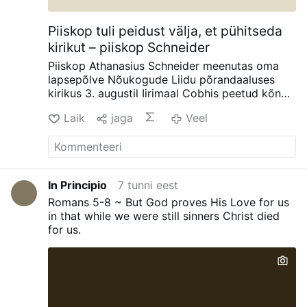
Piiskop tuli peidust välja, et pühitseda
kirikut – piiskop Schneider
Piiskop Athanasius Schneider meenutas oma
lapsepõlve Nõukogude Liidu põrandaaluses
kirikus 3. augustil Iirimaal Cobhis peetud kõnes,
teatab AdVaticanum.com.
„Oli aegu, mil meil
Laik
jaga
Veel
toimusid sellised kogunemised, kuid me pidime
aknad ja uksed sulgema, sest salapolitsei
kontrollis meid, ja me pidime preestreid
peitma.”
Ta jutustas lugu piiskop Alexander
Chirast (1897–1983), salajase kreeka-katoliku
In Principio
7 tunni eest
piiskopist, keda Nõukogude võimud sundisid
Romans 5-8 ~ But God proves His Love for us
„mitte Kristust salgama, vaid lihtsalt
in that while we were still sinners Christ died
õigeusklikuks saama”, katkestades sellega
for us.
osaduse Rooma kirikuga.
„Ta keeldus,“ ütles
piiskop Schneider, ja selle tagajärjel vangistati
ta „mitmesse gulagiks nimetatud
koonduslaagrisse“.
Hiljem elas piiskop Chira
Karagandas koduarestis, varjates oma piiskopi
identiteeti, et vältida tagasisaatmist. „Ta ei