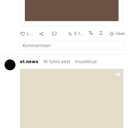
Laik
9
60
8 tuh
Veel
et.news
18 tunni eest
muudetud