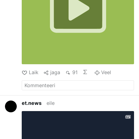
Laik
jaga
91
Veel
et.news
eile